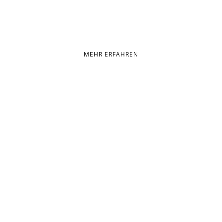
Emissionsvolumen CHF 20 Mio.
MEHR ERFAHREN