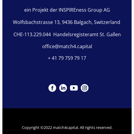
ein Projekt der
INSPIREness Group AG
Wolfsbachstrasse 13,
9436 Balgach
, Switzerland
CHE-113.229.044
Handelsregisteramt St. Gallen
office@match4.capital
+ 41 79 759 79 17
Copyright ©2022 match4capital. All rights reserved.