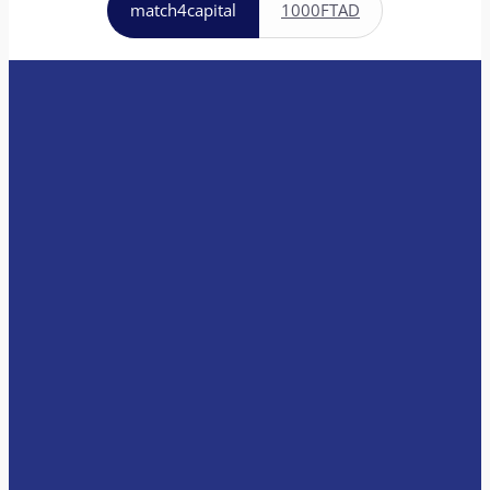
match4capital
1000FTAD