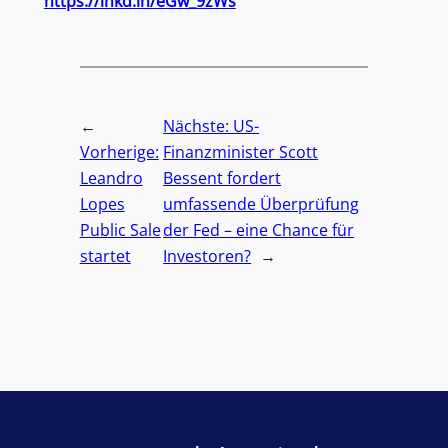
https://lnkd.in/eGw_9zWs
←
Nächste:
US-
Vorherige:
Finanzminister Scott
Leandro
Bessent fordert
Lopes
umfassende Überprüfung
Public Sale
der Fed – eine Chance für
startet
Investoren?
→